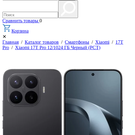
Сравнить товары
0
Корзина
✕
Главная
/
Каталог товаров
/
Смартфоны
/
Xiaomi
/
17T
Pro
/
Xiaomi 17T Pro 12/1024 ГБ Черный (РСТ)