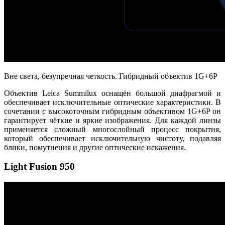
Вне света, безупречная четкость. Гибридный объектив 1G+6P
Объектив Leica Summilux оснащён большой диафрагмой и
обеспечивает исключительные оптические характеристики. В
сочетании с высокоточным гибридным объективом 1G+6P он
гарантирует чёткие и яркие изображения. Для каждой линзы
применяется сложный многослойный процесс покрытия,
который обеспечивает исключительную чистоту, подавляя
блики, помутнения и другие оптические искажения.
Light Fusion 950