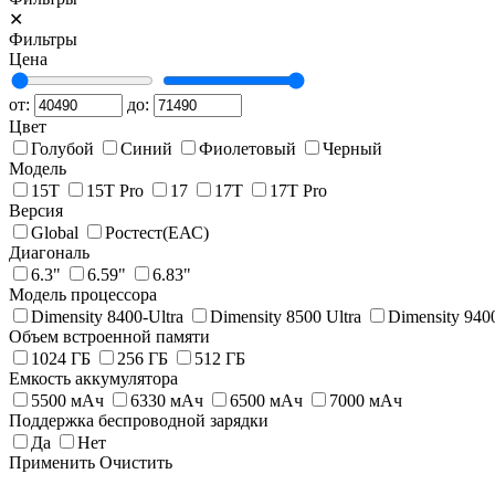
✕
Фильтры
Цена
от:
до:
Цвет
Голубой
Синий
Фиолетовый
Черный
Модель
15T
15T Pro
17
17T
17T Pro
Версия
Global
Pостест(ЕАС)
Диагональ
6.3"
6.59"
6.83"
Модель процессора
Dimensity 8400-Ultra
Dimensity 8500 Ultra
Dimensity 940
Объем встроенной памяти
1024 ГБ
256 ГБ
512 ГБ
Емкость аккумулятора
5500 мАч
6330 мАч
6500 мАч
7000 мAч
Поддержка беспроводной зарядки
Да
Нет
Применить
Очистить