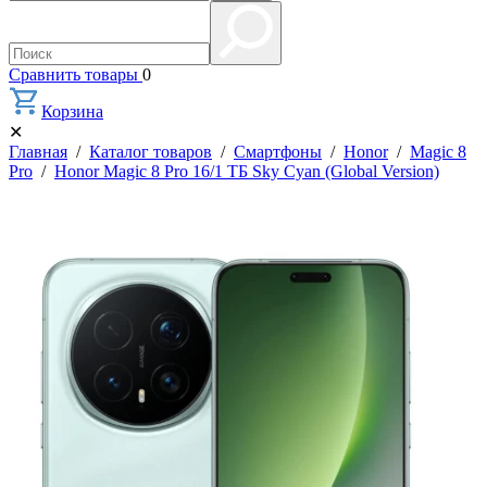
Сравнить товары
0
Корзина
✕
Главная
/
Каталог товаров
/
Смартфоны
/
Honor
/
Magic 8
Pro
/
Honor Magic 8 Pro 16/1 ТБ Sky Cyan (Global Version)