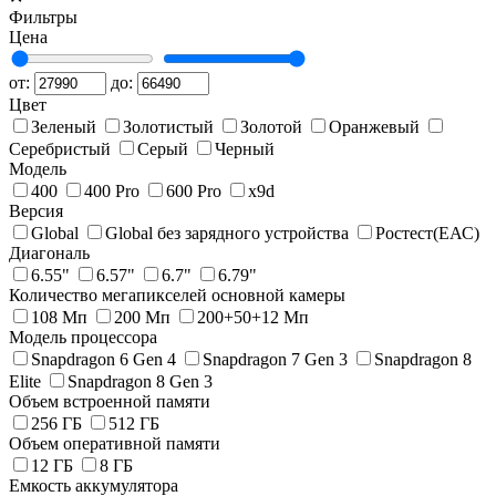
Фильтры
Цена
от:
до:
Цвет
Зеленый
Золотистый
Золотой
Оранжевый
Серебристый
Серый
Черный
Модель
400
400 Pro
600 Pro
x9d
Версия
Global
Global без зарядного устройства
Pостест(ЕАС)
Диагональ
6.55"
6.57"
6.7"
6.79"
Количество мегапикселей основной камеры
108 Мп
200 Мп
200+50+12 Мп
Модель процессора
Snapdragon 6 Gen 4
Snapdragon 7 Gen 3
Snapdragon 8
Elite
Snapdragon 8 Gen 3
Объем встроенной памяти
256 ГБ
512 ГБ
Объем оперативной памяти
12 ГБ
8 ГБ
Емкость аккумулятора