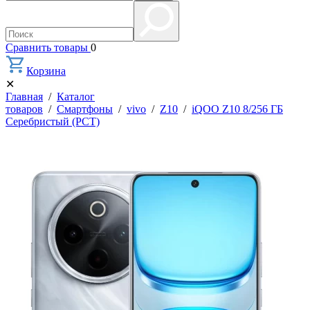
Сравнить товары
0
Корзина
✕
Главная
/
Каталог
товаров
/
Смартфоны
/
vivo
/
Z10
/
iQOO Z10 8/256 ГБ
Серебристый (РСТ)