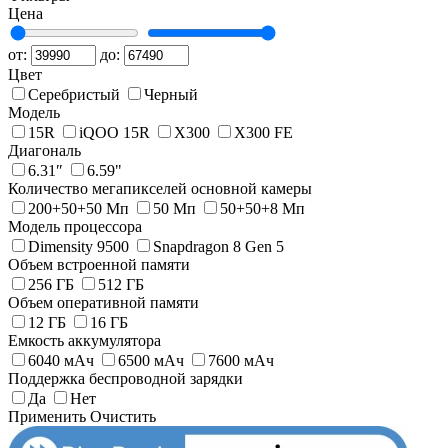
Цена
от:
до:
Цвет
Серебристый
Черный
Модель
15R
iQOO 15R
X300
X300 FE
Диагональ
6.31″
6.59"
Количество мегапикселей основной камеры
200+50+50 Мп
50 Мп
50+50+8 Мп
Модель процессора
Dimensity 9500
Snapdragon 8 Gen 5
Объем встроенной памяти
256 ГБ
512 ГБ
Объем оперативной памяти
12 ГБ
16 ГБ
Емкость аккумулятора
6040 мАч
6500 мАч
7600 мАч
Поддержка беспроводной зарядки
Да
Нет
Применить
Очистить