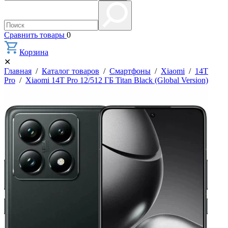
Сравнить товары
0
Корзина
✕
Главная
/
Каталог товаров
/
Смартфоны
/
Xiaomi
/
14T
Pro
/
Xiaomi 14T Pro 12/512 ГБ Titan Black (Global Version)