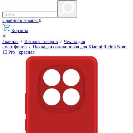
Сравнить товары
0
Корзина
✕
Главная
/
Каталог товаров
/
Чехлы для
смартфонов
/
Накладка силиконовая для Xiaomi Redmi Note
15 Pro+ красная