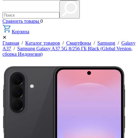
Сравнить товары
0
Корзина
✕
Главная
/
Каталог товаров
/
Смартфоны
/
Samsung
/
Galaxy
A37
/
Samsung Galaxy A37 5G 8/256 ГБ Black (Global Version,
сборка Индонезия)