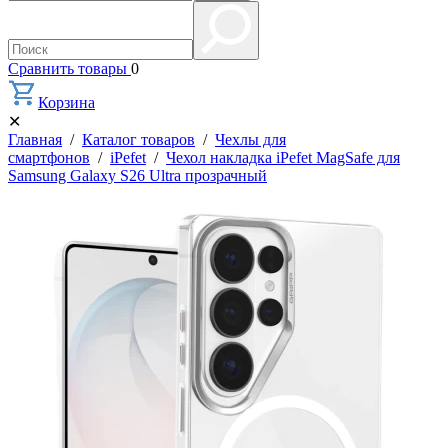
Сравнить товары
0
Корзина
✕
Главная
/
Каталог товаров
/
Чехлы для
смартфонов
/
iPefet
/
Чехол накладка iPefet MagSafe для
Samsung Galaxy S26 Ultra прозрачный