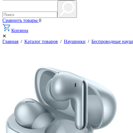
Сравнить товары
0
Корзина
✕
Главная
/
Каталог товаров
/
Наушники
/
Беспроводные нау