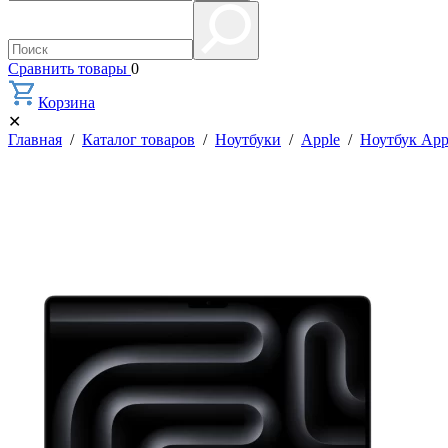
Сравнить товары
0
Корзина
✕
Главная
/
Каталог товаров
/
Ноутбуки
/
Apple
/
Ноутбук App