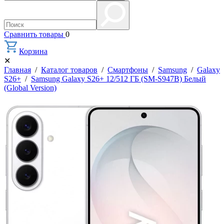
Сравнить товары
0
Корзина
✕
Главная
/
Каталог товаров
/
Смартфоны
/
Samsung
/
Galaxy
S26+
/
Samsung Galaxy S26+ 12/512 ГБ (SM-S947B) Белый
(Global Version)