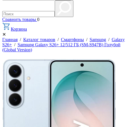
Сравнить товары
0
Корзина
✕
Главная
/
Каталог товаров
/
Смартфоны
/
Samsung
/
Galaxy
S26+
/
Samsung Galaxy S26+ 12/512 ГБ (SM-S947B) Голубой
(Global Version)