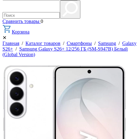
Сравнить товары
0
Корзина
✕
Главная
/
Каталог товаров
/
Смартфоны
/
Samsung
/
Galaxy
S26+
/
Samsung Galaxy S26+ 12/256 ГБ (SM-S947B) Белый
(Global Version)