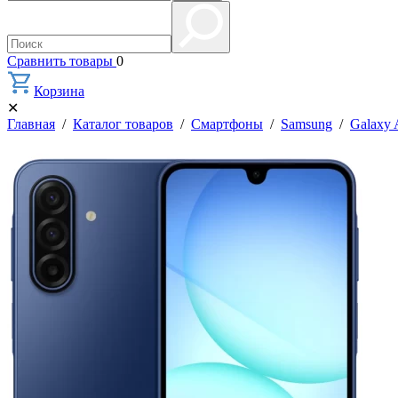
Сравнить товары
0
Корзина
✕
Главная
/
Каталог товаров
/
Смартфоны
/
Samsung
/
Galaxy