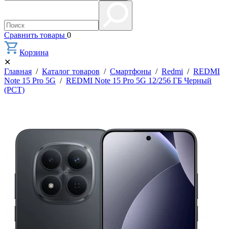
Сравнить товары
0
Корзина
✕
Главная
/
Каталог товаров
/
Смартфоны
/
Redmi
/
REDMI
Note 15 Pro 5G
/
REDMI Note 15 Pro 5G 12/256 ГБ Черный
(РСТ)