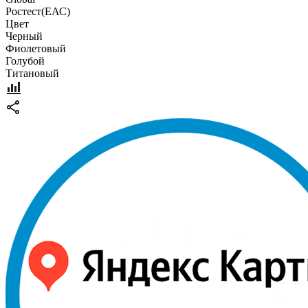
Pостест(ЕАС)
Цвет
Черный
Фиолетовый
Голубой
Титановый