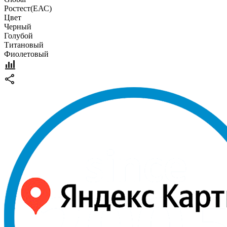
Pостест(ЕАС)
Цвет
Черный
Голубой
Титановый
Фиолетовый