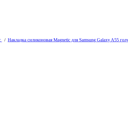
c
/
Накладка силиконовая Magnetic для Samsung Galaxy A55 гол