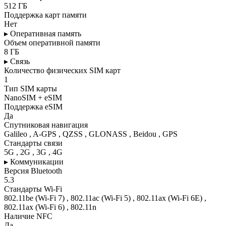
512 ГБ
Поддержка карт памяти
Нет
▸ Оперативная память
Объем оперативной памяти
8 ГБ
▸ Связь
Количество физических SIM карт
1
Тип SIM карты
NanoSIM + eSIM
Поддержка eSIM
Да
Спутниковая навигация
Galileo , A-GPS , QZSS , GLONASS , Beidou , GPS
Стандарты связи
5G , 2G , 3G , 4G
▸ Коммуникации
Версия Bluetooth
5.3
Стандарты Wi-Fi
802.11be (Wi-Fi 7) , 802.11ac (Wi-Fi 5) , 802.11ax (Wi-Fi 6E) ,
802.11ax (Wi-Fi 6) , 802.11n
Наличие NFC
Да