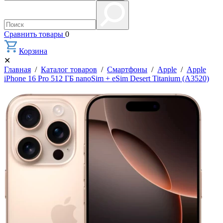
Сравнить товары
0
Корзина
✕
Главная
/
Каталог товаров
/
Смартфоны
/
Apple
/
Apple
iPhone 16 Pro 512 ГБ nanoSim + eSim Desert Titanium (A3520)