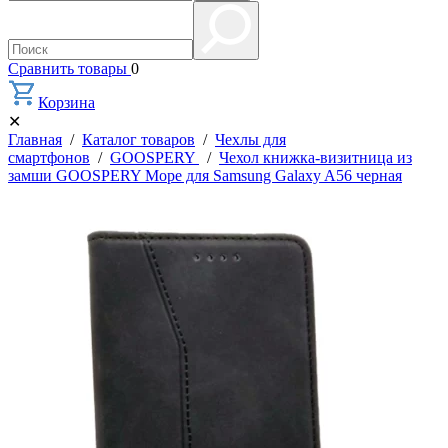
Сравнить товары
0
Корзина
✕
Главная
/
Каталог товаров
/
Чехлы для
смартфонов
/
GOOSPERY
/
Чехол книжка-визитница из
замши GOOSPERY Mope для Samsung Galaxy A56 черная