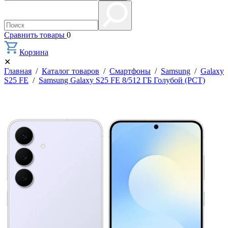
Сравнить товары
0
Корзина
✕
Главная
/
Каталог товаров
/
Смартфоны
/
Samsung
/
Galaxy
S25 FE
/
Samsung Galaxy S25 FE 8/512 ГБ Голубой (РСТ)