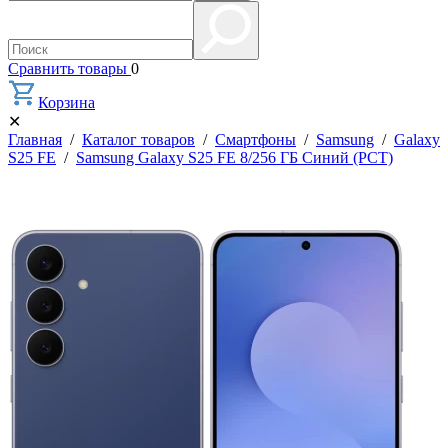
Сравнить товары
0
Корзина
✕
Главная
/
Каталог товаров
/
Смартфоны
/
Samsung
/
Galaxy
S25 FE
/
Samsung Galaxy S25 FE 8/256 ГБ Синий (РСТ)