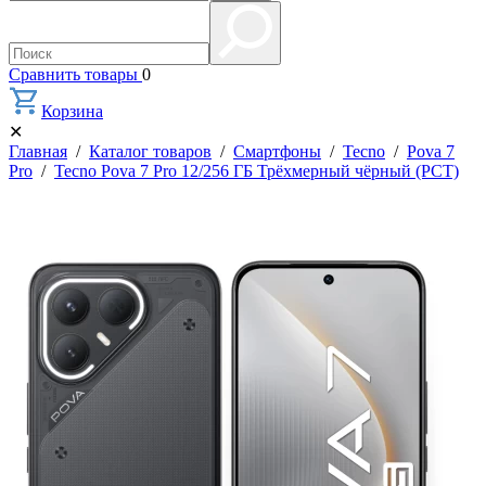
Сравнить товары
0
Корзина
✕
Главная
/
Каталог товаров
/
Смартфоны
/
Tecno
/
Pova 7
Pro
/
Tecno Pova 7 Pro 12/256 ГБ Трёхмерный чёрный (РСТ)