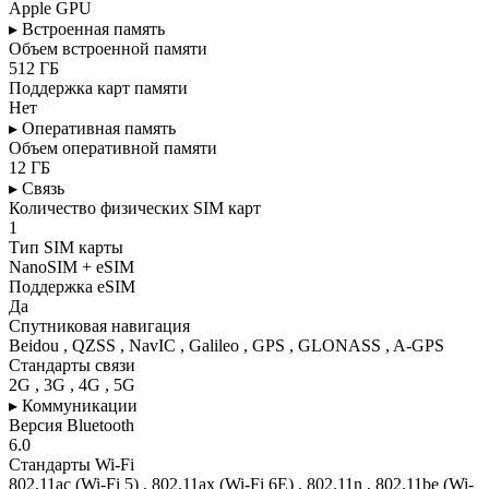
Apple GPU
▸ Встроенная память
Объем встроенной памяти
512 ГБ
Поддержка карт памяти
Нет
▸ Оперативная память
Объем оперативной памяти
12 ГБ
▸ Связь
Количество физических SIM карт
1
Тип SIM карты
NanoSIM + eSIM
Поддержка eSIM
Да
Спутниковая навигация
Beidou , QZSS , NavIC , Galileo , GPS , GLONASS , A-GPS
Стандарты связи
2G , 3G , 4G , 5G
▸ Коммуникации
Версия Bluetooth
6.0
Стандарты Wi-Fi
802.11ac (Wi-Fi 5) , 802.11ax (Wi-Fi 6E) , 802.11n , 802.11be (Wi-