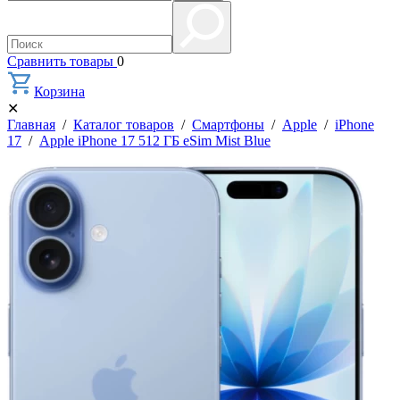
Сравнить товары
0
Корзина
✕
Главная
/
Каталог товаров
/
Смартфоны
/
Apple
/
iPhone
17
/
Apple iPhone 17 512 ГБ eSim Mist Blue