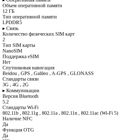
Объем оперативной памяти
12 ГБ
Тип оперативной памяти
LPDDR5
▸ Связь
Количество физических SIM карт
2
Тип SIM карты
NanoSIM
Поддержка eSIM
Нет
Спутниковая навигация
Beidou , GPS , Galileo , A-GPS , GLONASS
Стандарты связи
3G , 4G , 2G
▸ Коммуникации
Версия Bluetooth
5.2
Стандарты Wi-Fi
802.11b , 802.11g , 802.11a , 802.11n , 802.11ac (Wi-Fi 5)
Наличие NFC
Да
Функция OTG
Да