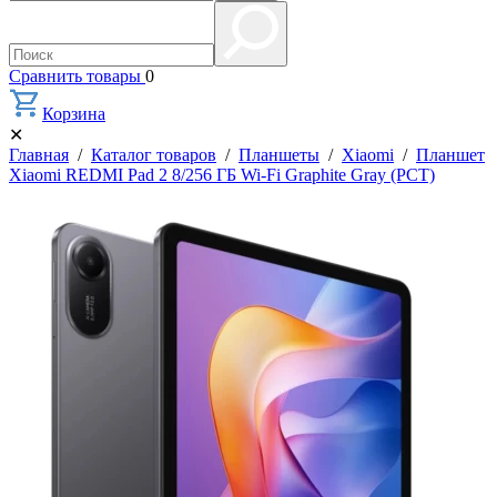
Сравнить товары
0
Корзина
✕
Главная
/
Каталог товаров
/
Планшеты
/
Xiaomi
/
Планшет
Xiaomi REDMI Pad 2 8/256 ГБ Wi-Fi Graphite Gray (РСТ)