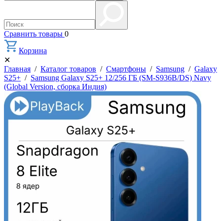
Сравнить товары
0
Корзина
✕
Главная
/
Каталог товаров
/
Смартфоны
/
Samsung
/
Galaxy
S25+
/
Samsung Galaxy S25+ 12/256 ГБ (SM-S936B/DS) Navy
(Global Version, сборка Индия)