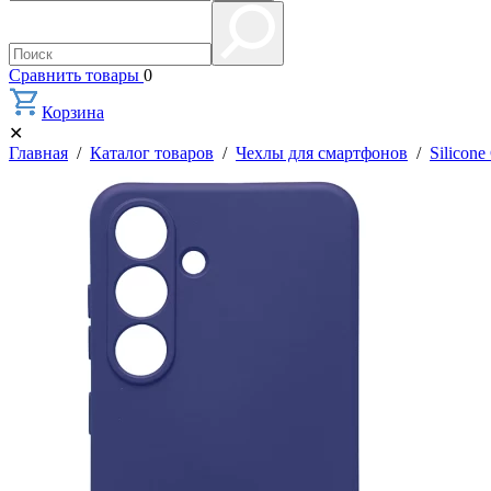
Сравнить товары
0
Корзина
✕
Главная
/
Каталог товаров
/
Чехлы для смартфонов
/
Silicone