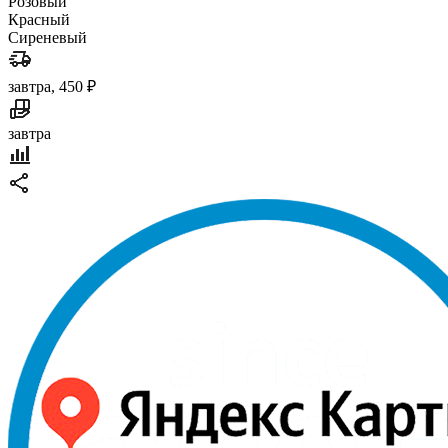
Розовый
Красный
Сиреневый
завтра, 450 ₽
завтра