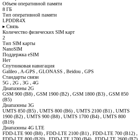
Объем оперативной памяти
8 ГБ
Тип оперативной памяти
LPDDR4X
▸ Связь
Количество физических SIM карт
2
Тип SIM карты
NanoSIM
Поддержка eSIM
Нет
Спутниковая навигация
Galileo , A-GPS , GLONASS , Beidou , GPS
Стандарты связи
5G , 2G , 3G , 4G
Диапазоны 2G
GSM 900 (B8) , GSM 1900 (B2) , GSM 1800 (B3) , GSM 850
(B5)
Диапазоны 3G
UMTS 850 (B5) , UMTS 800 (B6) , UMTS 2100 (B1) , UMTS
1900 (B2) , UMTS 900 (B8) , UMTS 1700 (B4) , UMTS 800
(B19)
Диапазоны 4G LTE
FDD-LTE 900 (B8) , FDD-LTE 2100 (B1) , FDD-LTE 700 (B12) ,
FDD-LTE 800 (B20) , FDD-LTE 1700 (B4) , FDD-LTE 2600 (B7)