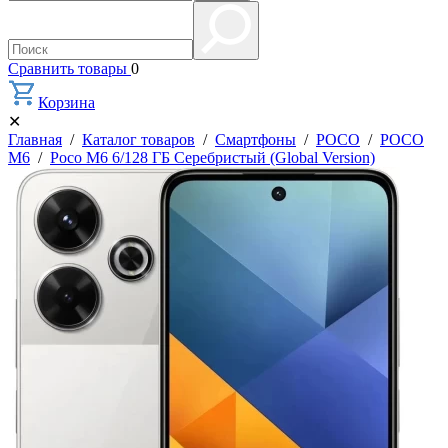
Сравнить товары
0
Корзина
✕
Главная
/
Каталог товаров
/
Смартфоны
/
POCO
/
POCO
M6
/
Poco M6 6/128 ГБ Серебристый (Global Version)