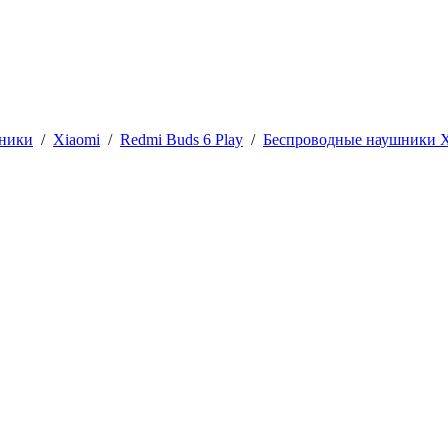
шники
/
Xiaomi
/
Redmi Buds 6 Play
/
Беспроводные наушники Xi