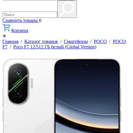
Сравнить товары
0
Корзина
✕
Главная
/
Каталог товаров
/
Смартфоны
/
POCO
/
POCO
F7
/
Poco F7 12/512 ГБ белый (Global Version)