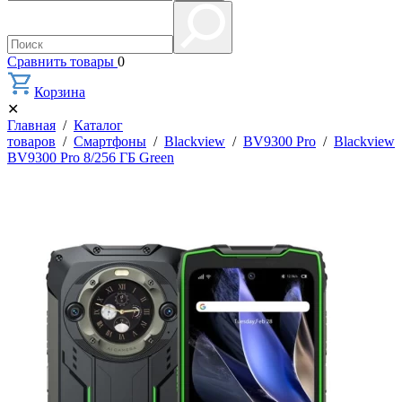
Сравнить товары
0
Корзина
✕
Главная
/
Каталог
товаров
/
Смартфоны
/
Blackview
/
BV9300 Pro
/
Blackview
BV9300 Pro 8/256 ГБ Green