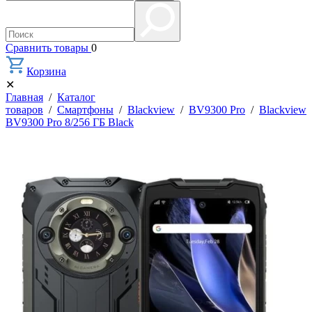
Сравнить товары
0
Корзина
✕
Главная
/
Каталог
товаров
/
Смартфоны
/
Blackview
/
BV9300 Pro
/
Blackview
BV9300 Pro 8/256 ГБ Black