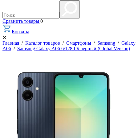
Сравнить товары
0
Корзина
✕
Главная
/
Каталог товаров
/
Смартфоны
/
Samsung
/
Galaxy
A06
/
Samsung Galaxy A06 6/128 ГБ черный (Global Version)