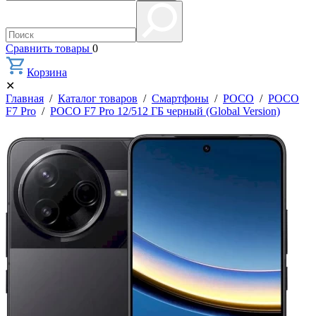
Сравнить товары
0
Корзина
✕
Главная
/
Каталог товаров
/
Смартфоны
/
POCO
/
POCO
F7 Pro
/
POCO F7 Pro 12/512 ГБ черный (Global Version)