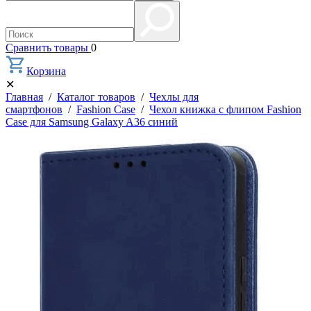
Сравнить товары
0
Корзина
✕
Главная
/
Каталог товаров
/
Чехлы для
смартфонов
/
Fashion Case
/
Чехол книжка с флипом Fashion
Case для Samsung Galaxy A36 синий