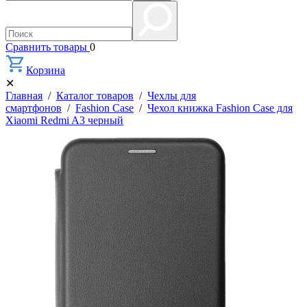
Сравнить товары
0
Корзина
✕
Главная
/
Каталог товаров
/
Чехлы для
смартфонов
/
Fashion Case
/
Чехол книжка Fashion Case для
Xiaomi Redmi A3 черный