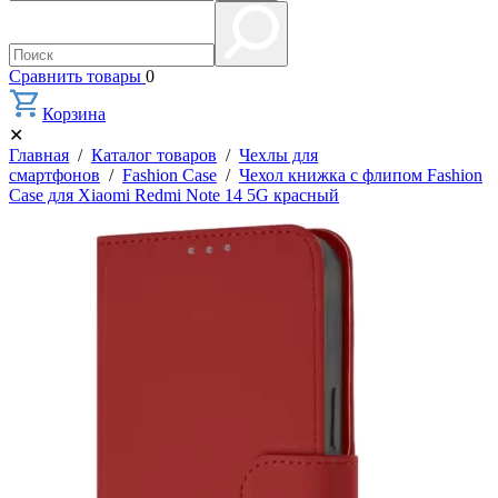
Сравнить товары
0
Корзина
✕
Главная
/
Каталог товаров
/
Чехлы для
смартфонов
/
Fashion Case
/
Чехол книжка с флипом Fashion
Case для Xiaomi Redmi Note 14 5G красный