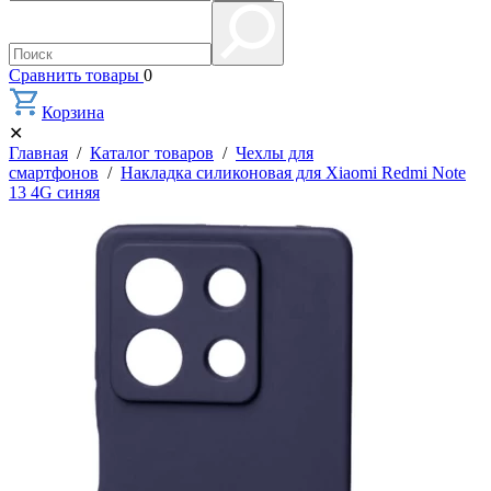
Сравнить товары
0
Корзина
✕
Главная
/
Каталог товаров
/
Чехлы для
смартфонов
/
Накладка силиконовая для Xiaomi Redmi Note
13 4G синяя