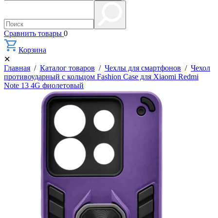
Сравнить товары
0
Корзина
✕
Главная
/
Каталог товаров
/
Чехлы для смартфонов
/
Чехол
противоударный с кольцом Fashion Case для Xiaomi Redmi
Note 13 4G фиолетовый