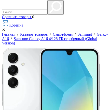
Сравнить товары
0
Корзина
✕
Главная
/
Каталог товаров
/
Смартфоны
/
Samsung
/
Galaxy
A16
/
Samsung Galaxy A16 4/128 ГБ серебряный (Global
Version)