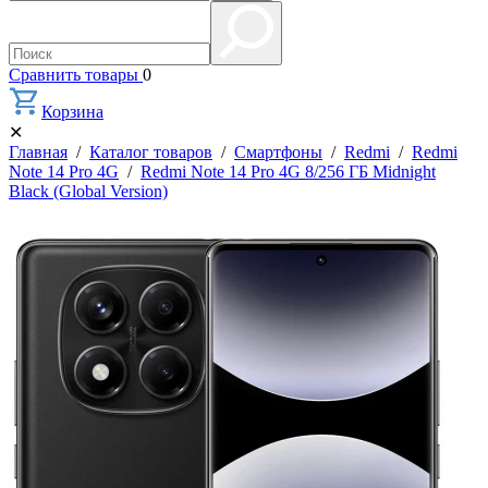
Сравнить товары
0
Корзина
✕
Главная
/
Каталог товаров
/
Смартфоны
/
Redmi
/
Redmi
Note 14 Pro 4G
/
Redmi Note 14 Pro 4G 8/256 ГБ Midnight
Black (Global Version)