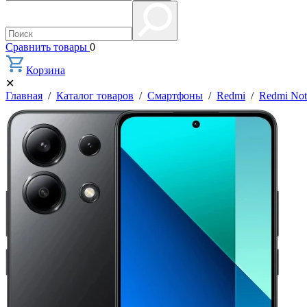
Сравнить товары
0
Корзина
✕
Главная
/
Каталог товаров
/
Смартфоны
/
Redmi
/
Redmi Not