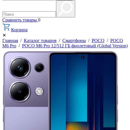
Сравнить товары
0
Корзина
✕
Главная
/
Каталог товаров
/
Смартфоны
/
POCO
/
POCO
M6 Pro
/
POCO M6 Pro 12/512 ГБ фиолетовый (Global Version)