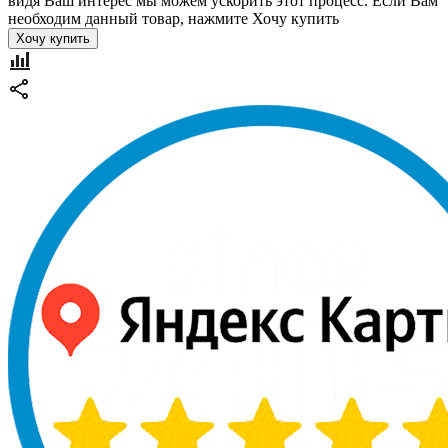
видя Ваш интерес мы можем ускорить этот процесс. Если Вам
необходим данный товар, нажмите Хочу купить
Хочу купить