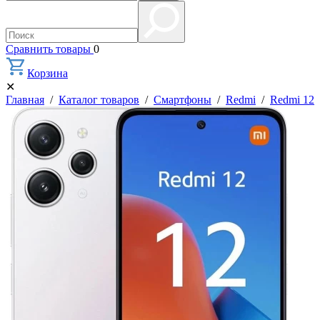
Сравнить товары
0
Корзина
✕
Главная
/
Каталог товаров
/
Смартфоны
/
Redmi
/
Redmi 12