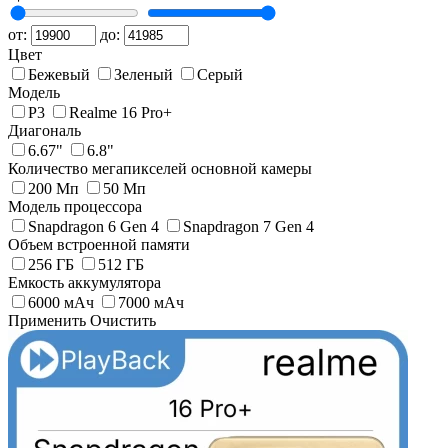
от:
до:
Цвет
Бежевый
Зеленый
Серый
Модель
P3
Realme 16 Pro+
Диагональ
6.67"
6.8"
Количество мегапикселей основной камеры
200 Мп
50 Мп
Модель процессора
Snapdragon 6 Gen 4
Snapdragon 7 Gen 4
Объем встроенной памяти
256 ГБ
512 ГБ
Емкость аккумулятора
6000 мАч
7000 мAч
Применить
Очистить