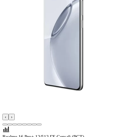
‹
›
Realme 16 Pro+ 12/512 ГБ Серый (РСТ)